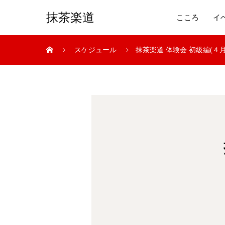
抹茶楽道
こころ
イ
スケジュール
抹茶楽道 体験会 初級編(４月