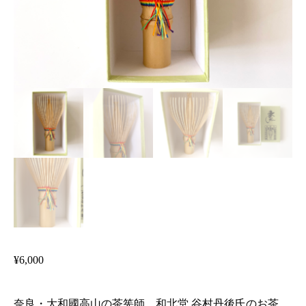
¥
6,000
奈良・大和國高山の茶筅師、和北堂 谷村丹後氏のお茶