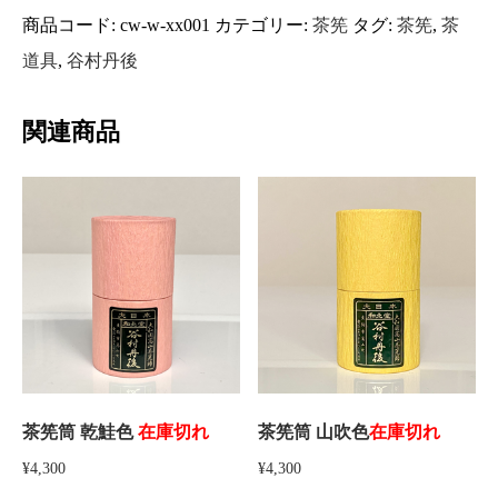
商品コード:
cw-w-xx001
カテゴリー:
茶筅
タグ:
茶筅
,
茶
道具
,
谷村丹後
関連商品
茶筅筒 乾鮭色
在庫切れ
茶筅筒 山吹色
在庫切れ
¥
4,300
¥
4,300