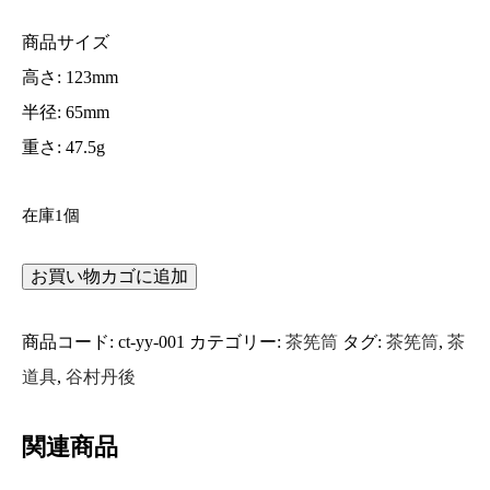
商品サイズ
高さ: 123mm
半径: 65mm
重さ: 47.5g
在庫1個
お買い物カゴに追加
茶
筅
商品コード:
ct-yy-001
カテゴリー:
茶筅筒
タグ:
茶筅筒
,
茶
筒
道具
,
谷村丹後
山
吹
関連商品
色
在