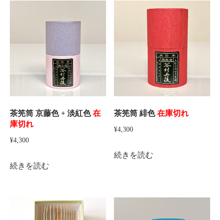
庫
切
れ
個
茶筅筒 京藤色 + 淡紅色
在
茶筅筒 緋色
在庫切れ
庫切れ
¥
4,300
¥
4,300
続きを読む
続きを読む