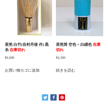
茶筅 白竹(谷村丹後 作) 黒
茶筅筒 空色 + 白縹色
在庫
糸
在庫切れ
切れ
¥
6,600
¥
4,300
お買い物カゴに追加
続きを読む