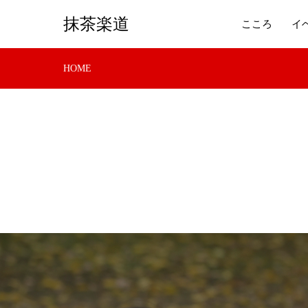
抹茶楽道
こころ
イ
HOME