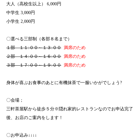
大人（高校生以上） 6,000円
中学生 3,000円
小学生 2,000円
〇選べる三部制（各部８名まで）
１部 １１:００～１３:００
満席のため
２部 １４:００～１６:００
満席のため
３部 １７:００～１９:００
満席のため
身体が喜ぶお食事のあとに有機抹茶で一服いかがでしょう
?
〇会場；
三軒茶屋駅から徒歩５分※隠れ家的レストランなのでお申込完了
後、お店のご案内をします！
〇お申込み↓↓↓↓